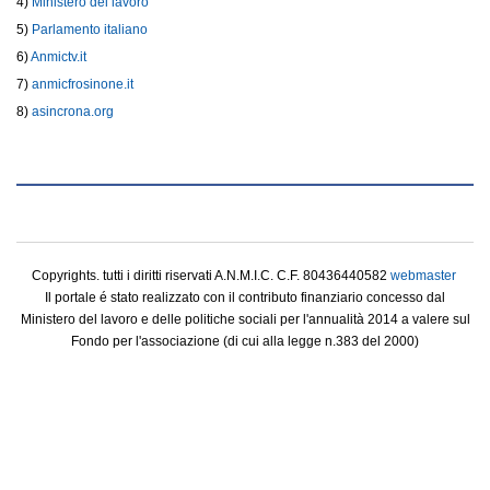
4)
Ministero del lavoro
5)
Parlamento italiano
6)
Anmictv.it
7)
anmicfrosinone.it
8)
asincrona.org
Copyrights. tutti i diritti riservati A.N.M.I.C. C.F. 80436440582
webmaster
Il portale é stato realizzato con il contributo finanziario concesso dal
Ministero del lavoro e delle politiche sociali per l'annualità 2014 a valere sul
Fondo per l'associazione (di cui alla legge n.383 del 2000)