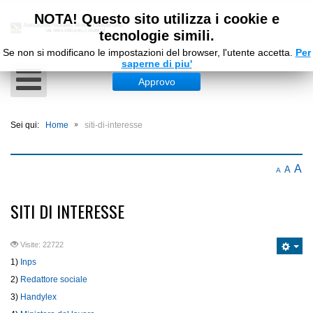
NOTA! Questo sito utilizza i cookie e
tecnologie simili.
Se non si modificano le impostazioni del browser, l'utente accetta.
Per
saperne di piu'
Approvo
Sei qui:
Home
siti-di-interesse
A
A
A
SITI DI INTERESSE
Visite: 22722
1)
Inps
2)
Redattore sociale
3)
Handylex