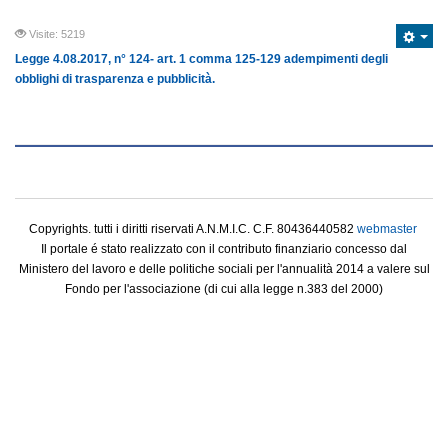
Visite: 5219
Legge 4.08.2017, n° 124- art. 1 comma 125-129 adempimenti degli
obblighi di trasparenza e pubblicità.
Copyrights. tutti i diritti riservati A.N.M.I.C. C.F. 80436440582
webmaster
Il portale é stato realizzato con il contributo finanziario concesso dal
Ministero del lavoro e delle politiche sociali per l'annualità 2014 a valere sul
Fondo per l'associazione (di cui alla legge n.383 del 2000)